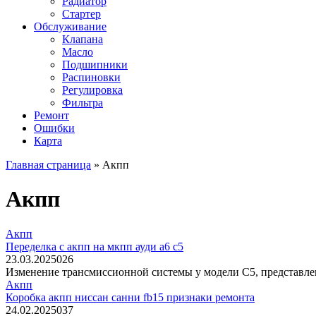
Радиатор
Стартер
Обслуживание
Клапана
Масло
Подшипники
Распиновки
Регулировка
Фильтра
Ремонт
Ошибки
Карта
Главная страница
»
Акпп
Акпп
Акпп
Переделка с акпп на мкпп ауди а6 с5
23.03.2025
0
26
Изменение трансмиссионной системы у модели C5, представле
Акпп
Коробка акпп ниссан санни fb15 признаки ремонта
24.02.2025
0
37