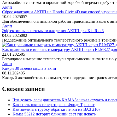
Автомобили с автоматизированной коробкой передач требуют в
Акпп
Сброс адаптации АКПП на Honda Civic 4D как способ улучшен
10.02.2025
0
57
Для обеспечения оптимальной работы трансмиссии вашего авто
Акпп
Эффективные системы охлаждения АКПП для Kia Rio 3
04.02.2025
0
92
Поддержание оптимального температурного режима в трансмис
Как правильно измерить температуру АКПП через ELM327 для
22.01.2025
0
5
Регулярное измерение температуры трансмиссии значительно у
Акпп
Камри 30 замена масла в акпп
08.11.2024
0
5
Каждый автолюбитель понимает, что поддержание трансмиссио
Свежие записи
Что делать, если двигатель КАМАЗа начал стучать и пере
Как снять шкив генератора на Форде Транзит
Как заменить трубку обратки печки на ВАЗ 2107
Камаз 53212 негорит ближний свет где искать