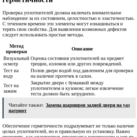
Проверка уплотнителей должна включать внимательное
наблюдение за их состоянием, целостностью и эластичностью.
С течением времени эти элементы могут изнашиваться и
терять свои свойства. Для выявления возможных дефектов
следует использовать простые методы.
Метод
Описание
проверки
Визуальный
Оценка состояния уплотнителей на предмет
осмотр
трещин, изломов или других повреждений.
Тест на
Полив двери водой под давлением для проверки
воду
на наличие протечек в салон.
Закрытие двери с бумажкой между
Тест на
уплотнителем и кузовом; легкое извлечение
зажим
теста должно быть затруднено.
Читайте также:
Замена шарниров задней двери на уаз
патриот
Обеспечение герметичности подразумевает не только наличие
целых уплотнителей, но и правильную их установку. Важно
проверять, как уплотнитель прилегает к поверхности и нет ли