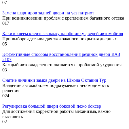
0
7
Замена шарниров задней двери на уаз патриот
При возникновении проблем с креплением багажного отсека
0
17
Каким клеем клеить экокожу на обшивку дверей автомобиля
При выборе адгезива для экокожаного покрытия дверных
0
5
Эффективные способы восстановления резинок двери ВАЗ
2107
Каждый автовладелец сталкивается с проблемой ухудшения
0
3
Снятие личинки замка двери на Шкода Октавия Тур
Владение автомобилем подразумевает необходимость
решения
0
24
Регулировка большой двери боковой пежо боксер
Для достижения корректной работы механизма, важно
выставить
0
2