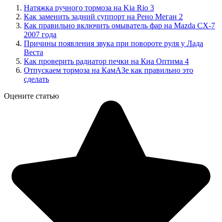
Натяжка ручного тормоза на Kia Rio 3
Как заменить задний суппорт на Рено Меган 2
Как правильно включить омыватель фар на Mazda CX-7
2007 года
Причины появления звука при повороте руля у Лада
Веста
Как проверить радиатор печки на Киа Оптима 4
Отпускаем тормоза на КамАЗе как правильно это
сделать
Оцените статью