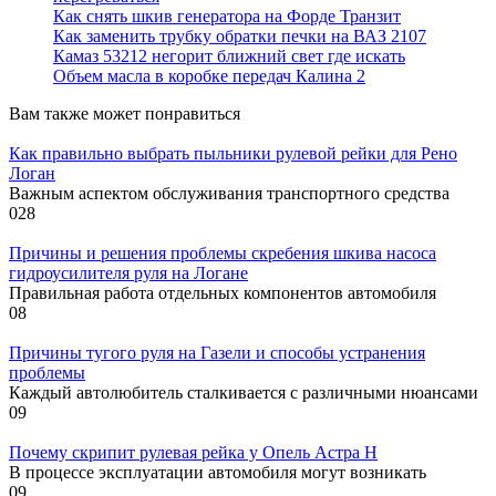
Как снять шкив генератора на Форде Транзит
Как заменить трубку обратки печки на ВАЗ 2107
Камаз 53212 негорит ближний свет где искать
Объем масла в коробке передач Калина 2
Вам также может понравиться
Как правильно выбрать пыльники рулевой рейки для Рено
Логан
Важным аспектом обслуживания транспортного средства
0
28
Причины и решения проблемы скребения шкива насоса
гидроусилителя руля на Логане
Правильная работа отдельных компонентов автомобиля
0
8
Причины тугого руля на Газели и способы устранения
проблемы
Каждый автолюбитель сталкивается с различными нюансами
0
9
Почему скрипит рулевая рейка у Опель Астра H
В процессе эксплуатации автомобиля могут возникать
0
9