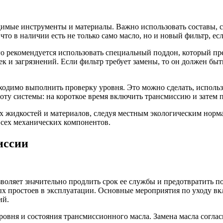
димые инструменты и материалы. Важно использовать составы, 
то в наличии есть не только само масло, но и новый фильтр, ес
о рекомендуется использовать специальный поддон, который пре
ек и загрязнений. Если фильтр требует замены, то он должен бы
бходимо выполнить проверку уровня. Это можно сделать, исполь
оту системы: на короткое время включить трансмиссию и затем п
х жидкостей и материалов, следуя местным экологическим норм
всех механических компонентов.
иссии
воляет значительно продлить срок ее службы и предотвратить 
х простоев в эксплуатации. Основные мероприятия по уходу вк
ий.
ровня и состояния трансмиссионного масла. Замена масла согл