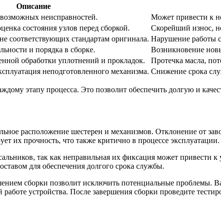
Описание
 возможных неисправностей.
Может привести к 
ценка состояния узлов перед сборкой.
Скорейший износ, н
не соответствующих стандартам оригинала.
Нарушение работы с
ьности и порядка в сборке.
Возникновение новы
енной обработки уплотнений и прокладок.
Протечка масла, пот
ксплуатация неподготовленного механизма.
Снижение срока слу
ждому этапу процесса. Это позволит обеспечить долгую и каче
ьное расположение шестерен и механизмов. Отклонение от заво
ет их прочноcть, что также критично в процессе эксплуатации.
альников, так как неправильная их фиксация может привести к 
ставом для обеспечения долгого срока службы.
ршением сборки позволит исключить потенциальные проблемы. Ва
й работе устройства. После завершения сборки проведите тести