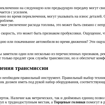
реключении на следующую или предыдущую передачу могут свид
ается с усилием.
но во время переключения, могут указывать на износ деталей. 
проблеме.
зкое увеличение расхода топлива, это может быть связано с неп
т скорость, это может быть признаком пробуксовки. Ощущение, ч
цию или покачивание автомобиля во время движения? Эти ощущ
 заметили один или несколько из перечисленных признаков, рек
е только продлят срок службы трансмиссии, но и обеспечат ком
ления трансмиссии
ии необходим правильный инструмент. Правильный выбор техник
ник должен иметь под рукой набор оборудования, соответствую
ерток. Наличие как метрических, так и дюймовых единиц позвол
туп к труднодоступным местам, а
Торцевые головки
помогут в р