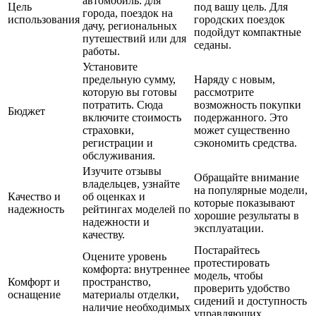
автомобиль: для
Цель
под вашу цель. Для
города, поездок на
использования
городских поездок
дачу, региональных
подойдут компактные
путешествий или для
седаны.
работы.
Установите
предельную сумму,
Наряду с новым,
которую вы готовы
рассмотрите
потратить. Сюда
возможность покупки
Бюджет
включите стоимость
подержанного. Это
страховки,
может существенно
регистрации и
сэкономить средства.
обслуживания.
Изучите отзывы
Обращайте внимание
владельцев, узнайте
на популярные модели,
Качество и
об оценках и
которые показывают
надежность
рейтингах моделей по
хорошие результаты в
надежности и
эксплуатации.
качеству.
Постарайтесь
Оцените уровень
протестировать
комфорта: внутреннее
модель, чтобы
Комфорт и
пространство,
проверить удобство
оснащение
материалы отделки,
сидений и доступность
наличие необходимых
управляющих