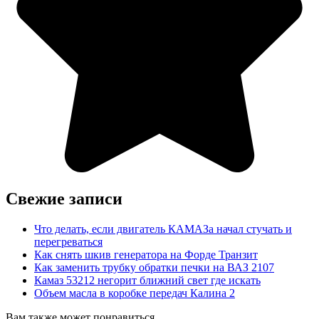
Свежие записи
Что делать, если двигатель КАМАЗа начал стучать и
перегреваться
Как снять шкив генератора на Форде Транзит
Как заменить трубку обратки печки на ВАЗ 2107
Камаз 53212 негорит ближний свет где искать
Объем масла в коробке передач Калина 2
Вам также может понравиться