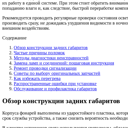
их работу в единой системе. При этом стоит обратить внимани
попаданию влаги и, как следствие, быстрой переработке компо
Рекомендуется проводить регулярные проверки состояния осв
производить сразу, не дожидаясь ухудшения видимости в ночн
внешним воздействиям.
Содержание
Обзор конструкции задних габаритов
Частые причины поломок
Методы диагностики неисправностей
Замена ламп и соединений: пошаговая инструкция
Ремонт проводки сигнализации
Советы по выбору оригинальных запчастей
Как избежать перегрева
Распространенные ошибки при установке
Обслуживание и профилактика габаритов
Обзор конструкции задних габаритов
Корпуса фонарей выполнены из ударостойкого пластика, котор
срок службы устройства, а также снизить вероятность необхо
В качестве источников света используются светодиоды, облад