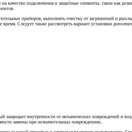
е на качество подключения и защитные элементы, такие как рез
нентов.
етительных приборов, выполнять очистку от загрязнений и рых
ое время. Следует также рассмотреть вариант установки допол
ый защищает внутренности от механических повреждений и возд
димости замены при незначительных повреждениях.
ающие высокой яркостью и длительным сроком эксплуатации. Св