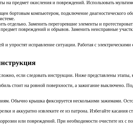
кты на предмет окисления и повреждений. Использовать мультим
нащен бортовым компьютером, подключение диагностического о
истеме.
ить отдельно. Заменить перегоревшие элементы и протестировать
а предмет повреждений и обрывов. Заменить неисправные участ
й и упростят исправление ситуации. Работая с электрическими 
инструкция
ложно, если следовать инструкции. Ниже представлены этапы, к
обиль стоит на ровной поверхности, а зажигание выключено. П
ниям. Обычно крышка фиксируется несколькими зажимами. Остор
елки и аккуратно извлеките ее из патрона. Избегайте касания с
оррозии или повреждений. При необходимости очистите их с п